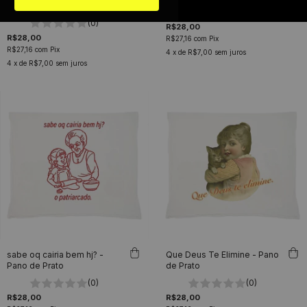
Pano de Prato
(0)
(0)
R$28,00
R$28,00
R$27,16
com
Pix
R$27,16
com
Pix
4
x de
R$7,00
sem juros
4
x de
R$7,00
sem juros
sabe oq cairia bem hj? -
Que Deus Te Elimine - Pano
Pano de Prato
de Prato
(0)
(0)
R$28,00
R$28,00