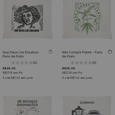
Que Deus Lhe Ensaboe -
Não Compre Plante - Pano
Pano de Prato
de Prato
(0)
(0)
R$28,00
R$28,00
R$27,16
com
Pix
R$27,16
com
Pix
4
x de
R$7,00
sem juros
4
x de
R$7,00
sem juros