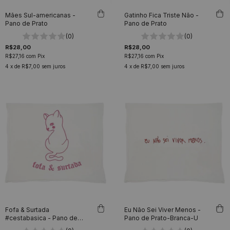
Mães Sul-americanas -
Gatinho Fica Triste Não -
Pano de Prato
Pano de Prato
(0)
(0)
R$28,00
R$28,00
R$27,16
com
Pix
R$27,16
com
Pix
4
x de
R$7,00
sem juros
4
x de
R$7,00
sem juros
Fofa & Surtada
Eu Não Sei Viver Menos -
#cestabasica - Pano de
Pano de Prato-Branca-U
Prato