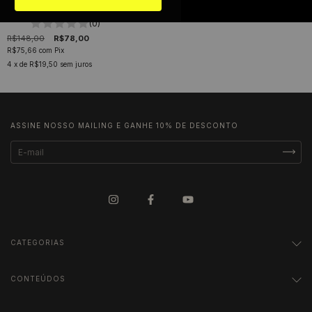
Capuz Infantil
(0)
R$148,00
R$78,00
R$75,66
com
Pix
4
x de
R$19,50
sem juros
ASSINE NOSSO MAILING E GANHE 10% DE DESCONTO
CATEGORIAS
CONTEÚDOS