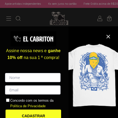
Apoie artistas independentes
4x sem juros no cartão
Frete Grátis acima de R$200
0
Início
.
O Agente Secreto
O Agente Secreto
FILTRAR
Assine nossa news e
ganhe
10% off
na sua 1 ª compra!
14
%
OFF
Concordo com os termos da
14
%
OFF
Política de Privacidade
CADASTRAR
Liza e Elis - Camiseta
O Agente Secreto