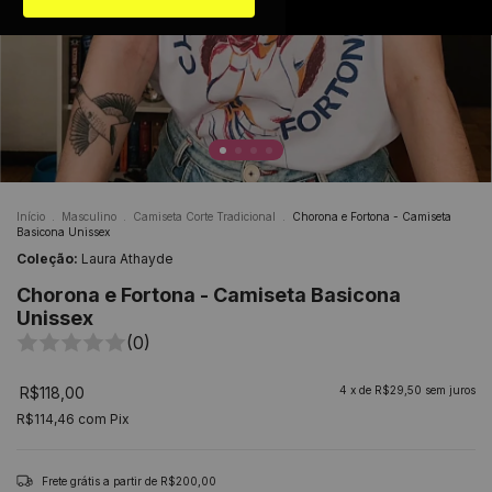
Início
.
Masculino
.
Camiseta Corte Tradicional
.
Chorona e Fortona - Camiseta
Basicona Unissex
Coleção:
Laura Athayde
Chorona e Fortona - Camiseta Basicona
Unissex
(0)
R$118,00
4
x de
R$29,50
sem juros
R$114,46
com
Pix
Frete grátis
a partir de
R$200,00