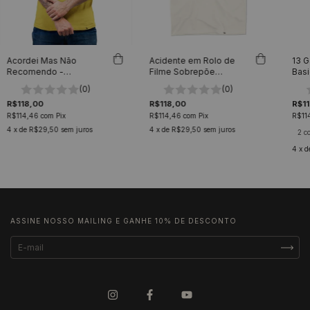
Acordei Mas Não
Acidente em Rolo de
13 G
Recomendo -
Filme Sobrepõe
Basi
Camiseta Basicona
Memórias de Casa -
(0)
(0)
Unissex
Camiseta Basicona
R$118,00
R$118,00
R$11
Unissex
R$114,46
com
Pix
R$114,46
com
Pix
R$11
4
x de
R$29,50
sem juros
4
x de
R$29,50
sem juros
2 c
4
x d
ASSINE NOSSO MAILING E GANHE 10% DE DESCONTO