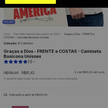
41
%
OFF
Início
.
Camisetas selecionadas apartir de R$69
.
Graças a Dios - FRENTE e
COSTAS - Camiseta Basicona Unissex
Coleção:
El Cabriton
Graças a Dios - FRENTE e COSTAS - Camiseta
Basicona Unissex
(1)
R$138,00
R$81,42
4
x de
R$20,36
sem juros
O desconto pode mudar ao ser combinado com outras promoções.
Frete grátis
a partir de
R$200,00