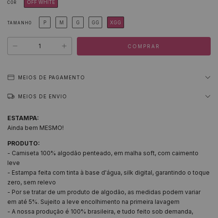
OFF WHITE
COR
P
M
G
GG
XGG
TAMANHO
MEIOS DE PAGAMENTO
MEIOS DE ENVIO
ESTAMPA:
Ainda bem MESMO!
PRODUTO:
- Camiseta 100% algodão penteado, em malha soft, com caimento
leve
- Estampa feita com tinta à base d'água, silk digital, garantindo o toque
zero, sem relevo
- Por se tratar de um produto de algodão, as medidas podem variar
em até 5%. Sujeito a leve encolhimento na primeira lavagem
- A nossa produção é 100% brasileira, e tudo feito sob demanda,