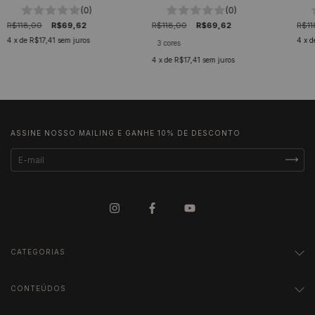
Unissex
Uni
(0)
(0)
R$118,00
R$69,62
R$118,00
R$69,62
R$11
4
x de
R$17,41
sem juros
4
x d
3 cores
4
x de
R$17,41
sem juros
ASSINE NOSSO MAILING E GANHE 10% DE DESCONTO
CATEGORIAS
CONTEÚDOS