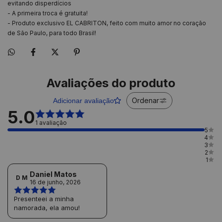
evitando disperdícios
- A primeira troca é gratuita!
- Produto exclusivo EL CABRITON, feito com muito amor no coração
de São Paulo, para todo Brasil!
Avaliações do produto
Ordenar
Adicionar avaliação
5.0
1 avaliação
5
4
3
2
1
Daniel Matos
D M
16 de junho, 2026
Presenteei a minha
namorada, ela amou!