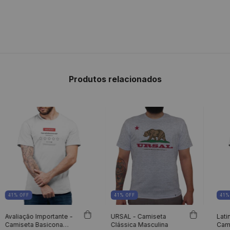
Produtos relacionados
41
%
OFF
41
%
OFF
41
Avaliação Importante -
URSAL - Camiseta
Lati
Camiseta Basicona
Clássica Masculina
Cam