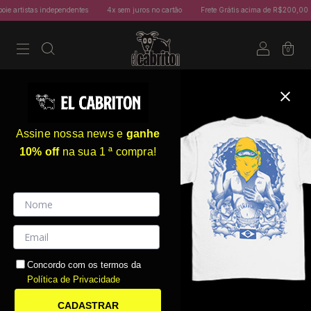
 artistas independentes
4x sem juros no cartão
Frete Grátis acima de R$200,00
0
Assine nossa news e
ganhe
10% off
na sua 1 ª compra!
Concordo com os termos da
Política de Privacidade
CADASTRAR