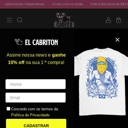
Apoie artistas independentes
4x sem juros no cartão
Frete Grátis acima de R$200
0
Assine nossa news e
ganhe
10% off
na sua 1 ª compra!
Concordo com os termos da
Política de Privacidade
CADASTRAR