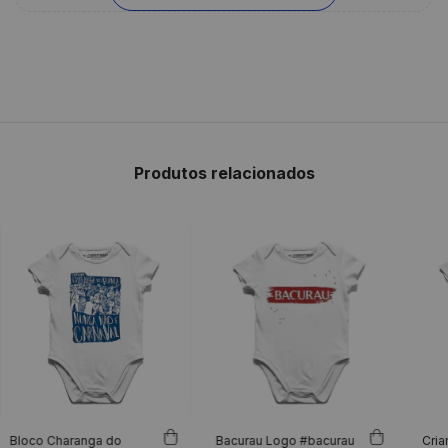
Produtos relacionados
Bloco Charanga do
Bacurau Logo #bacurau
Cria