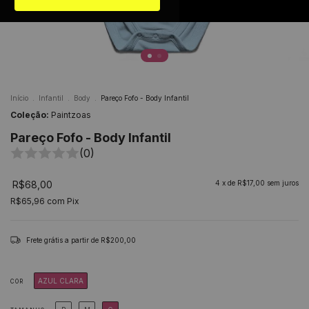
Início
.
Infantil
.
Body
.
Pareço Fofo - Body Infantil
Coleção:
Paintzoas
Pareço Fofo - Body Infantil
(0)
R$68,00
4
x de
R$17,00
sem juros
R$65,96
com
Pix
Frete grátis
a partir de
R$200,00
AZUL CLARA
COR