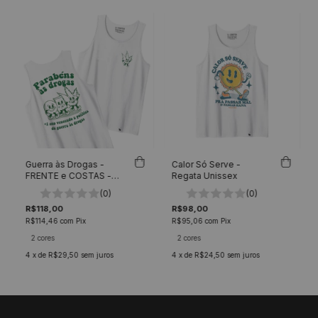
Guerra às Drogas -
Calor Só Serve -
FRENTE e COSTAS -
Regata Unissex
Regata Unissex
(0)
(0)
R$118,00
R$98,00
R$114,46
com
Pix
R$95,06
com
Pix
2 cores
2 cores
4
x de
R$29,50
sem juros
4
x de
R$24,50
sem juros