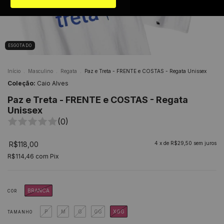
ESGOTADO
Início
.
Masculino
.
Regata
.
Paz e Treta - FRENTE e COSTAS - Regata Unissex
Coleção:
Caio Alves
Paz e Treta - FRENTE e COSTAS - Regata
Unissex
(0)
R$118,00
4
x de
R$29,50
sem juros
R$114,46
com
Pix
BRANCA
COR
P
M
G
GG
XGG
TAMANHO