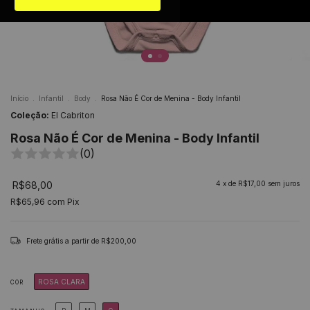
Início
.
Infantil
.
Body
.
Rosa Não É Cor de Menina - Body Infantil
Coleção:
El Cabriton
Rosa Não É Cor de Menina - Body Infantil
(0)
R$68,00
4
x de
R$17,00
sem juros
R$65,96
com
Pix
Frete grátis
a partir de
R$200,00
ROSA CLARA
COR