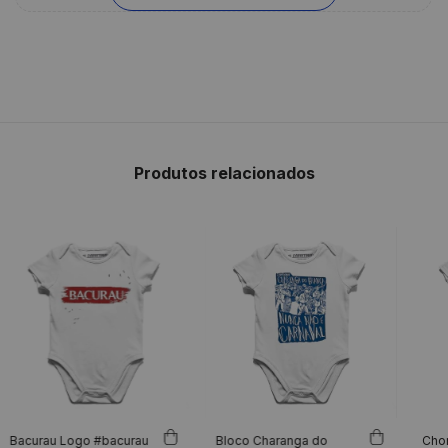
Produtos relacionados
Bacurau Logo #bacurau
Bloco Charanga do
Chor