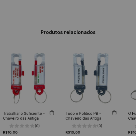
Produtos relacionados
Trabalhar o Suficiente -
Tudo é Político PB -
O Fu
Chaveiro das Antiga
Chaveiro das Antiga
Chav
(0)
(0)
R$10,00
R$10,00
R$1