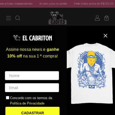
 artistas independentes
4x sem juros no cartão
Frete Grátis acima de R$200,00
0
Assine nossa news e
ganhe
10% off
na sua 1 ª compra!
Concordo com os termos da
Política de Privacidade
CADASTRAR