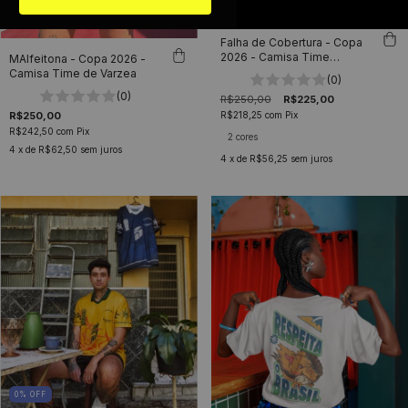
Falha de Cobertura - Copa
2026 - Camisa Time
MAlfeitona - Copa 2026 -
de Varzea
Camisa Time de Varzea
(0)
(0)
R$250,00
R$225,00
R$218,25
com
Pix
R$250,00
R$242,50
com
Pix
2 cores
4
x de
R$62,50
sem juros
4
x de
R$56,25
sem juros
0
%
OFF