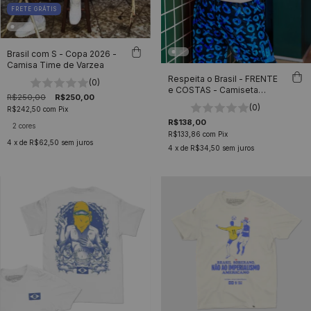
FRETE GRÁTIS
Brasil com S - Copa 2026 -
Camisa Time de Varzea
Respeita o Brasil - FRENTE
(0)
e COSTAS - Camiseta
R$250,00
R$250,00
Basicona Unissex
(0)
R$242,50
com
Pix
R$138,00
2 cores
R$133,86
com
Pix
4
x de
R$62,50
sem juros
4
x de
R$34,50
sem juros