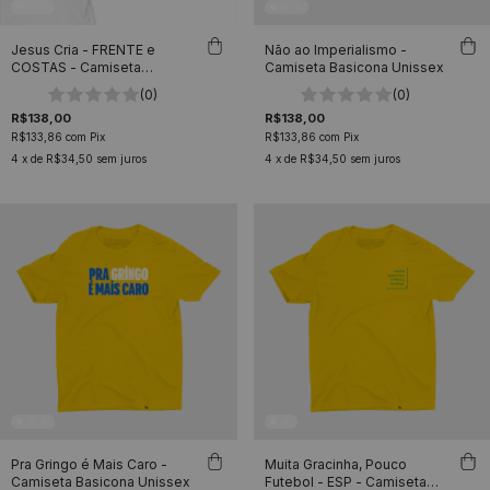
Jesus Cria - FRENTE e
Não ao Imperialismo -
COSTAS - Camiseta
Camiseta Basicona Unissex
Basicona Unissex
(0)
(0)
R$138,00
R$138,00
R$133,86
com
Pix
R$133,86
com
Pix
4
x de
R$34,50
sem juros
4
x de
R$34,50
sem juros
Pra Gringo é Mais Caro -
Muita Gracinha, Pouco
Camiseta Basicona Unissex
Futebol - ESP - Camiseta