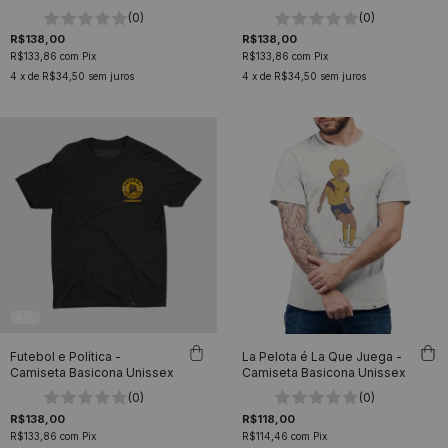
Basicona Unissex
(0)
(0)
R$138,00
R$138,00
R$133,86
com
Pix
R$133,86
com
Pix
4
x de
R$34,50
sem juros
4
x de
R$34,50
sem juros
Futebol e Política -
La Pelota é La Que Juega -
Camiseta Basicona Unissex
Camiseta Basicona Unissex
(0)
(0)
R$138,00
R$118,00
R$133,86
com
Pix
R$114,46
com
Pix