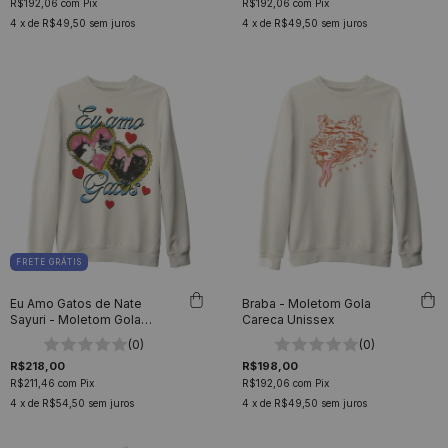
R$192,06
com
Pix
R$192,06
com
Pix
4
x de
R$49,50
sem juros
4
x de
R$49,50
sem juros
FRETE GRÁTIS
Eu Amo Gatos de Nate
Braba - Moletom Gola
Sayuri - Moletom Gola
Careca Unissex
Careca Unissex
(0)
(0)
R$218,00
R$198,00
R$211,46
com
Pix
R$192,06
com
Pix
4
x de
R$54,50
sem juros
4
x de
R$49,50
sem juros