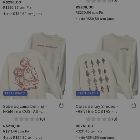
(0)
R$238,00
R$238,00
R$230,86
com
Pix
R$230,86
com
Pix
4
x de
R$59,50
sem juros
4
x de
R$59,50
sem juros
FRETE GRÁTIS
FRETE GRÁTIS
Sabe oq cairia bem hj? -
Obras de Iury Simões -
FRENTE e COSTAS -
FRENTE e COSTAS -
Moletom Gola Careca
Moletom Gola Careca
(0)
(0)
Unissex
Unissex
R$218,00
R$218,00
R$211,46
com
Pix
R$211,46
com
Pix
4
x de
R$54,50
sem juros
4
x de
R$54,50
sem juros