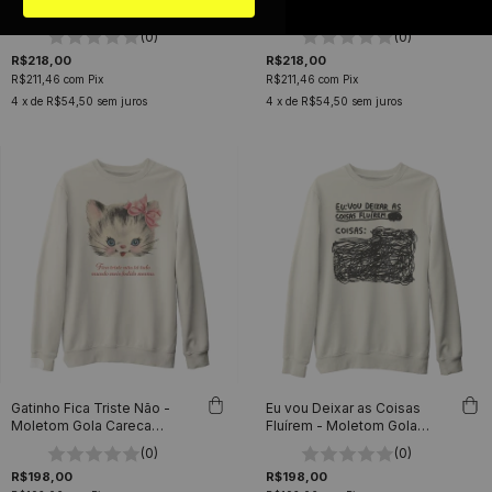
COSTAS - Moletom Gola
- Moletom Gola Careca
Careca Unissex
Unissex
(0)
(0)
R$218,00
R$218,00
R$211,46
com
Pix
R$211,46
com
Pix
4
x de
R$54,50
sem juros
4
x de
R$54,50
sem juros
Gatinho Fica Triste Não -
Eu vou Deixar as Coisas
Moletom Gola Careca
Fluírem - Moletom Gola
Unissex
Careca Unissex
(0)
(0)
R$198,00
R$198,00