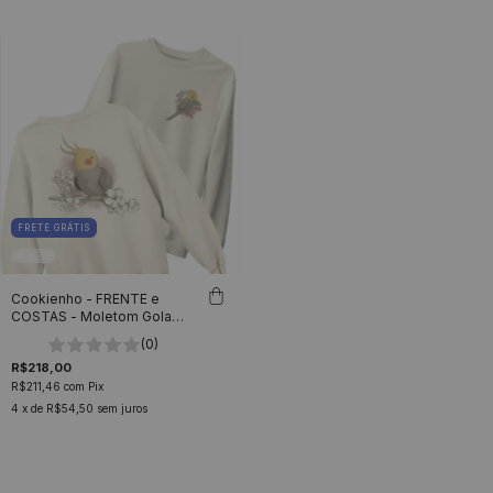
FRETE GRÁTIS
Cookienho - FRENTE e
COSTAS - Moletom Gola
Careca Unissex
(0)
R$218,00
R$211,46
com
Pix
4
x de
R$54,50
sem juros