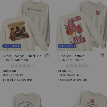
FRETE GRÁTIS
FRETE GRÁTIS
Fé nas Crianças - FRENTE e
Tudo Sob Controle -
COSTAS Moletom
FRENTE e COSTAS -
Moletom Gola Careca
(0)
(0)
Unissex
R$258,00
R$238,00
R$250,26
com
Pix
R$230,86
com
Pix
4
x de
R$64,50
sem juros
4
x de
R$59,50
sem juros