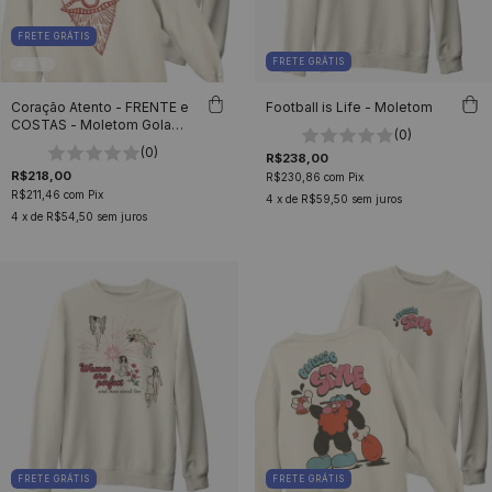
FRETE GRÁTIS
FRETE GRÁTIS
Coração Atento - FRENTE e
Football is Life - Moletom
COSTAS - Moletom Gola
(0)
Careca Unissex
(0)
R$238,00
R$218,00
R$230,86
com
Pix
R$211,46
com
Pix
4
x de
R$59,50
sem juros
4
x de
R$54,50
sem juros
FRETE GRÁTIS
FRETE GRÁTIS