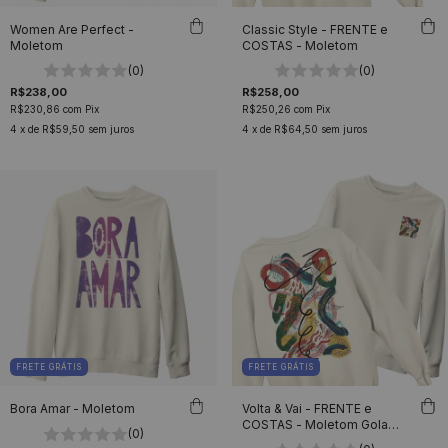
Women Are Perfect -
Classic Style - FRENTE e
Moletom
COSTAS - Moletom
(0)
(0)
R$238,00
R$258,00
R$230,86
com
Pix
R$250,26
com
Pix
4
x de
R$59,50
sem juros
4
x de
R$64,50
sem juros
FRETE GRÁTIS
FRETE GRÁTIS
Bora Amar - Moletom
Volta & Vai - FRENTE e
COSTAS - Moletom Gola
(0)
Careca Unissex