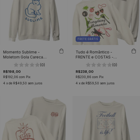
FRETE GRÁTIS
Momento Sublime -
Tudo é Romântico -
Moletom Gola Careca
FRENTE e COSTAS -
Unissex
Moletom Gola Careca
(0)
(0)
Unissex
R$198,00
R$238,00
R$192,06
com
Pix
R$230,86
com
Pix
4
x de
R$49,50
sem juros
4
x de
R$59,50
sem juros