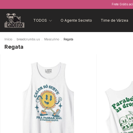
Frete Grátis acima de R$
TODOS
O Agente Secreto
Time de Várzea
Início
.
breadcrumbs.us
.
Masculino
.
Regata
Regata