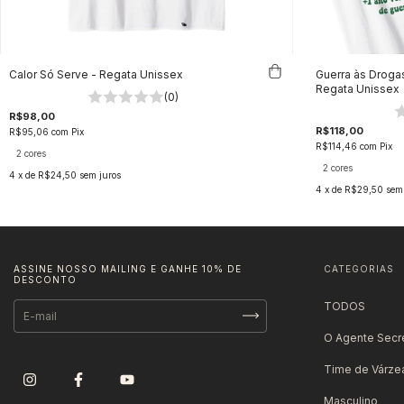
Calor Só Serve - Regata Unissex
Guerra às Droga
Regata Unissex
(0)
R$98,00
R$118,00
R$95,06
com
Pix
R$114,46
com
Pix
2 cores
2 cores
4
x de
R$24,50
sem juros
4
x de
R$29,50
sem
ASSINE NOSSO MAILING E GANHE 10% DE
CATEGORIAS
DESCONTO
TODOS
O Agente Secr
Time de Várze
Masculino