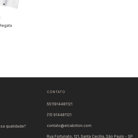
Regata
CONTATO
5511914481121
(11) 914481121
contato@elcabriton.com
ssa qualidade?
Rua Fortunato, 121, Santa Cecília, São Paulo - SP