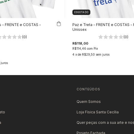
ESGOTADO
s - FRENTE e COSTAS -
Paz e Treta - FRENTE e COSTAS - 
Unissex
(0)
(0)
R$118,00
R$114,46
com
Pix
4
x de
R$29,50
sem juros
 juros
CONTEÚDOS
Quem Somos
eto
Loja Física Santa Cecília
a
Quer peças com a sua arte e no
Projeto Fachada